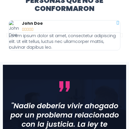
PERSONAS QUE NO SE
CONFORMARON
John Doe





Lorem ipsum dolor sit amet, consectetur adipiscing
Lor
elit. Ut elit tellus, luctus nec ullamcorper mattis,
elit
pulvinar dapibus leo.
pulv
"Nadie debería vivir ahogado
por un problema relacionado
con la justicia. La ley te