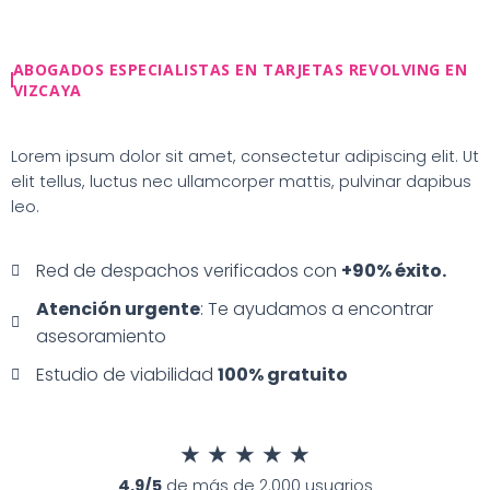
Ir
al
contenido
ABOGADOS ESPECIALISTAS EN TARJETAS REVOLVING EN
VIZCAYA
Lorem ipsum dolor sit amet, consectetur adipiscing elit. Ut
elit tellus, luctus nec ullamcorper mattis, pulvinar dapibus
leo.
Red de despachos verificados con
+90% éxito.
Atención urgente
: Te ayudamos a encontrar
asesoramiento
Estudio de viabilidad
100% gratuito
★
★
★
★
★
4.9/5
de más de 2.000 usuarios