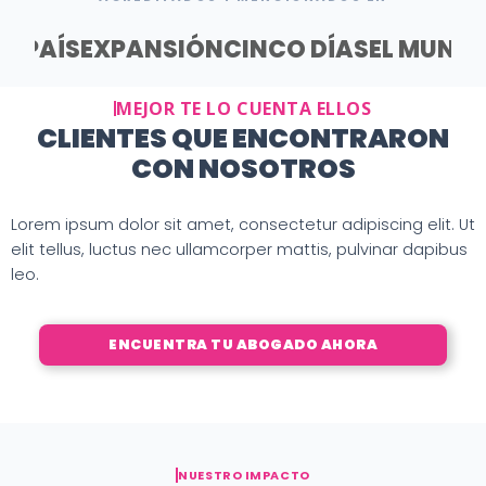
EL PAÍS
EXPANSIÓN
CINCO DÍAS
EL MUND
MEJOR TE LO CUENTA ELLOS
CLIENTES QUE ENCONTRARON
CON NOSOTROS
Lorem ipsum dolor sit amet, consectetur adipiscing elit. Ut
elit tellus, luctus nec ullamcorper mattis, pulvinar dapibus
leo.
ENCUENTRA TU ABOGADO AHORA
NUESTRO IMPACTO