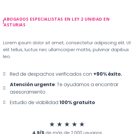
Ir
al
contenido
ABOGADOS ESPECIALISTAS EN LEY 2 UNIDAD EN
ASTURIAS
Lorem ipsum dolor sit amet, consectetur adipiscing elit. Ut
elit tellus, luctus nec ullamcorper mattis, pulvinar dapibus
leo.
Red de despachos verificados con
+90% éxito.
Atención urgente
: Te ayudamos a encontrar
asesoramiento
Estudio de viabilidad
100% gratuito
★
★
★
★
★
4.9/5
de más de 2.000 usuarios