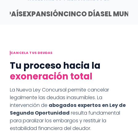
EL PAÍS
EXPANSIÓN
CINCO DÍAS
EL MUND
CANCELA TUS DEUDAS
Tu proceso hacia la
exoneración total
La Nueva Ley Concursal permite cancelar
legalmente las deudas inasumibles. La
intervención de
abogados expertos en Ley de
Segunda Oportunidad
resulta fundamental
para paralizar los embargos y restituir la
estabilidad financiera del deudor.