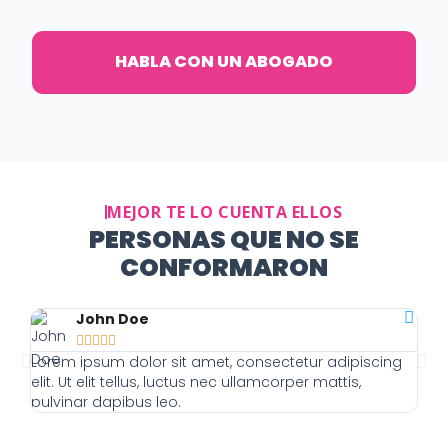
HABLA CON UN ABOGADO
MEJOR TE LO CUENTA ELLOS
PERSONAS QUE NO SE
CONFORMARON
John Doe





Lorem ipsum dolor sit amet, consectetur adipiscing
Lor
elit. Ut elit tellus, luctus nec ullamcorper mattis,
elit
pulvinar dapibus leo.
pulv