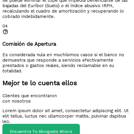
Se puede eliminar el tope que impedía beneficiarse de las
bajadas del Euríbor (Suelo) o el índice abusivo IRPH,
recalculando el cuadro de amortización y recuperando lo
cobrado indebidamente.
04
Comisión de Apertura
Es considerada nula en muchísimos casos si el banco no
demuestra que responde a servicios efectivamente
prestados o gastos reales, siendo reclamable en su
totalidad.
Mejor te lo cuenta ellos
Clientes que encontraron
con nosotros
Lorem ipsum dolor sit amet, consectetur adipiscing elit. Ut
elit tellus, luctus nec ullamcorper mattis, pulvinar dapibus
leo.
Encuentra Tu Abogado Ahora