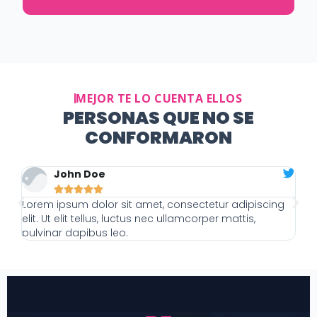
MEJOR TE LO CUENTA ELLOS
PERSONAS QUE NO SE
CONFORMARON
John Doe





g
Lorem ipsum dolor sit amet, consectetur adipiscing
Lo
elit. Ut elit tellus, luctus nec ullamcorper mattis,
el
pulvinar dapibus leo.
pu