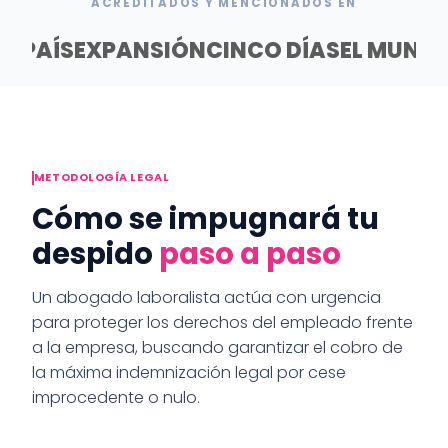
ACREDITADOS Y MENCIONADOS EN
EL PAÍS
EXPANSIÓN
CINCO DÍAS
EL MUND
METODOLOGÍA LEGAL
Cómo se impugnará tu
despido
paso a paso
Un abogado laboralista actúa con urgencia
para proteger los derechos del empleado frente
a la empresa, buscando garantizar el cobro de
la máxima indemnización legal por cese
improcedente o nulo.