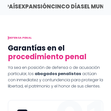
EL PAÍS
EXPANSIÓN
CINCO DÍAS
EL MUND
DEFENSA PENAL
Garantías en el
procedimiento penal
Ya sea en posición de defensa o de acusación
particular, los
abogados penalistas
actúan
con inmediatez y contundencia para proteger la
libertad, el patrimonio y el honor de sus clientes.