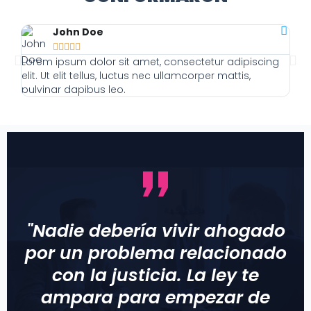
John Doe





Lorem ipsum dolor sit amet, consectetur adipiscing
Lor
elit. Ut elit tellus, luctus nec ullamcorper mattis,
elit
pulvinar dapibus leo.
pulv
"Nadie debería vivir ahogado
por un problema relacionado
con la justicia. La ley te
ampara para empezar de