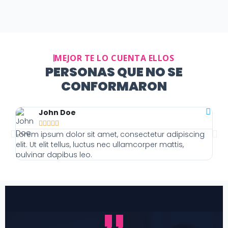
MEJOR TE LO CUENTA ELLOS
PERSONAS QUE NO SE
CONFORMARON
John Doe





Lorem ipsum dolor sit amet, consectetur adipiscing
Lor
elit. Ut elit tellus, luctus nec ullamcorper mattis,
elit
pulvinar dapibus leo.
pulv