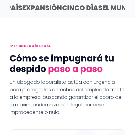
EL PAÍS
EXPANSIÓN
CINCO DÍAS
EL MUND
METODOLOGÍA LEGAL
Cómo se impugnará tu
despido
paso a paso
Un abogado laboralista actúa con urgencia
para proteger los derechos del empleado frente
a la empresa, buscando garantizar el cobro de
la máxima indemnización legal por cese
improcedente o nulo.