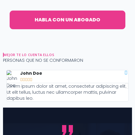
HABLA CON UN ABOGADO
MEJOR TE LO CUENTA ELLOS
PERSONAS QUE NO SE CONFORMARON
John Doe





Lorem ipsum dolor sit amet, consectetur adipiscing elit.
Lo
Ut elit tellus, luctus nec ullamcorper mattis, pulvinar
Ut
dapibus leo.
da