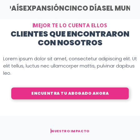
EL PAÍS
EXPANSIÓN
CINCO DÍAS
EL MUND
MEJOR TE LO CUENTA ELLOS
CLIENTES QUE ENCONTRARON
CON NOSOTROS
Lorem ipsum dolor sit amet, consectetur adipiscing elit. Ut
elit tellus, luctus nec ullamcorper mattis, pulvinar dapibus
leo.
ENCUENTRA TU ABOGADO AHORA
NUESTRO IMPACTO