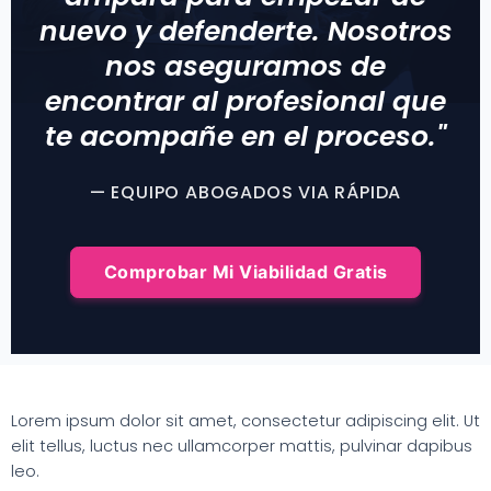
nuevo y defenderte. Nosotros
nos aseguramos de
encontrar al profesional que
te acompañe en el proceso."
— EQUIPO ABOGADOS VIA RÁPIDA
Comprobar Mi Viabilidad Gratis
Lorem ipsum dolor sit amet, consectetur adipiscing elit. Ut
elit tellus, luctus nec ullamcorper mattis, pulvinar dapibus
leo.