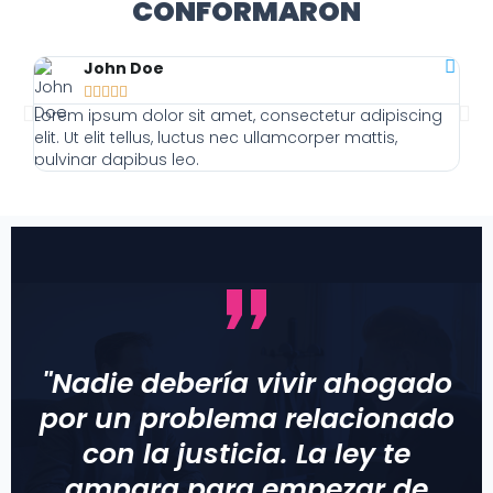
CONFORMARON
John Doe





Lorem ipsum dolor sit amet, consectetur adipiscing
Lor
elit. Ut elit tellus, luctus nec ullamcorper mattis,
elit
pulvinar dapibus leo.
pulv
"Nadie debería vivir ahogado
por un problema relacionado
con la justicia. La ley te
ampara para empezar de