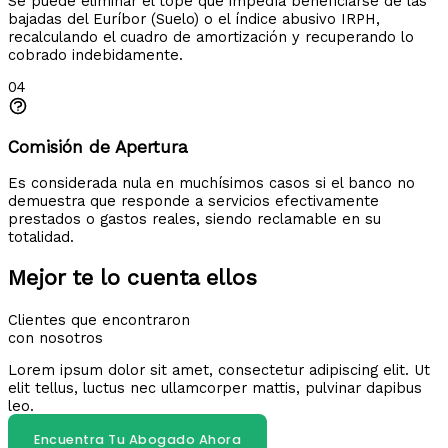
Se puede eliminar el tope que impedía beneficiarse de las
bajadas del Euríbor (Suelo) o el índice abusivo IRPH,
recalculando el cuadro de amortización y recuperando lo
cobrado indebidamente.
04
Comisión de Apertura
Es considerada nula en muchísimos casos si el banco no
demuestra que responde a servicios efectivamente
prestados o gastos reales, siendo reclamable en su
totalidad.
Mejor te lo cuenta ellos
Clientes que encontraron
con nosotros
Lorem ipsum dolor sit amet, consectetur adipiscing elit. Ut
elit tellus, luctus nec ullamcorper mattis, pulvinar dapibus
leo.
Encuentra Tu Abogado Ahora