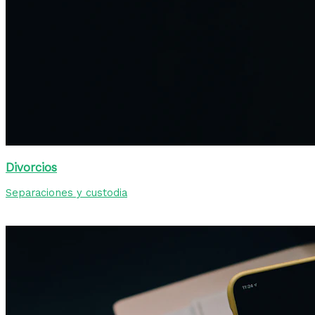
Divorcios
Separaciones y custodia