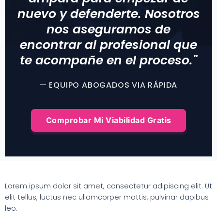
nuevo y defenderte. Nosotros
nos aseguramos de
encontrar al profesional que
te acompañe en el proceso."
— EQUIPO ABOGADOS VIA RÁPIDA
Comprobar Mi Viabilidad Gratis
Lorem ipsum dolor sit amet, consectetur adipiscing elit. Ut
elit tellus, luctus nec ullamcorper mattis, pulvinar dapibus
leo.