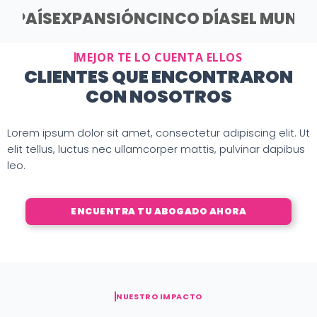
EL PAÍS
EXPANSIÓN
CINCO DÍAS
EL MUND
MEJOR TE LO CUENTA ELLOS
CLIENTES QUE ENCONTRARON
CON NOSOTROS
Lorem ipsum dolor sit amet, consectetur adipiscing elit. Ut
elit tellus, luctus nec ullamcorper mattis, pulvinar dapibus
leo.
ENCUENTRA TU ABOGADO AHORA
NUESTRO IMPACTO