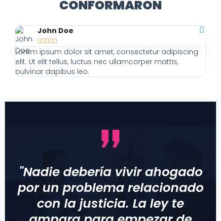
CONFORMARON
John Doe





Lorem ipsum dolor sit amet, consectetur adipiscing
Lor
elit. Ut elit tellus, luctus nec ullamcorper mattis,
elit
pulvinar dapibus leo.
pulv
"Nadie debería vivir ahogado
por un problema relacionado
con la justicia. La ley te
ampara para empezar de