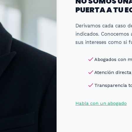
NO SOMOS UNA
PUERTA A TU E
Derivamos cada caso de
indicados. Conocemos 
sus intereses como si f
Abogados con má
Atención directa
Transparencia to
Habla con un abogado