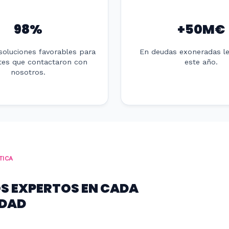
98%
+50M€
soluciones favorables para
En deudas exoneradas l
ntes que contactaron con
este año.
nosotros.
TICA
 EXPERTOS EN CADA
IDAD