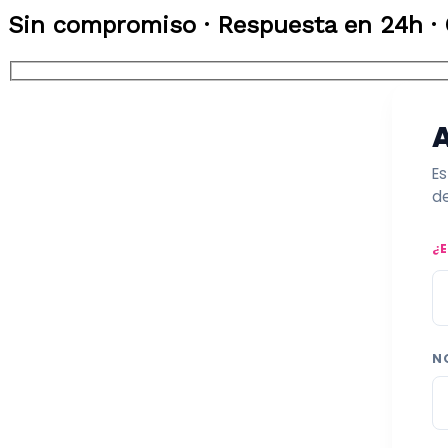
Sin compromiso · Respuesta en 24h · 
Es
de
¿
N