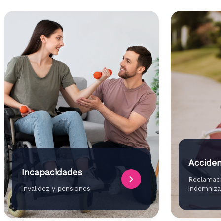
Accide
Incapacidades
Reclamac
Invalidez y pensiones
indemniza