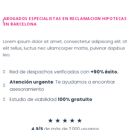
Ir
al
contenido
ABOGADOS ESPECIALISTAS EN RECLAMACION HIPOTECAS
EN BARCELONA
Lorem ipsum dolor sit amet, consectetur adipiscing elit. Ut
elit tellus, luctus nec ullamcorper mattis, pulvinar dapibus
leo.
Red de despachos verificados con
+90% éxito.
Atención urgente
: Te ayudamos a encontrar
asesoramiento
Estudio de viabilidad
100% gratuito
★
★
★
★
★
4.9/5
de más de 2.000 usuarios