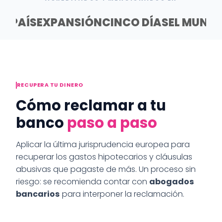
EL PAÍS
EXPANSIÓN
CINCO DÍAS
EL MUND
RECUPERA TU DINERO
Cómo reclamar a tu
banco
paso a paso
Aplicar la última jurisprudencia europea para
recuperar los gastos hipotecarios y cláusulas
abusivas que pagaste de más. Un proceso sin
riesgo: se recomienda contar con
abogados
bancarios
para interponer la reclamación.