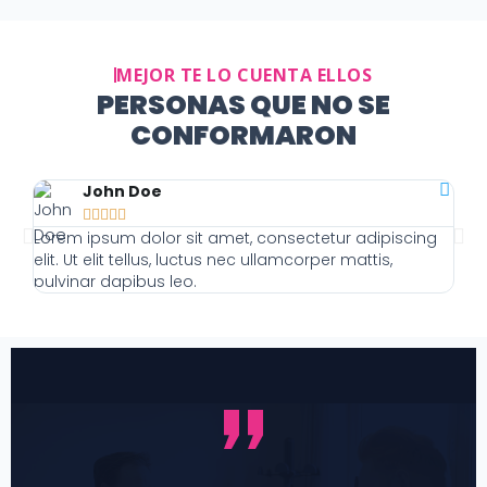
MEJOR TE LO CUENTA ELLOS
PERSONAS QUE NO SE
CONFORMARON
John Doe





Lorem ipsum dolor sit amet, consectetur adipiscing
Lor
elit. Ut elit tellus, luctus nec ullamcorper mattis,
elit
pulvinar dapibus leo.
pulv