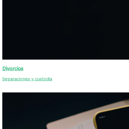
Divorcios
Separaciones y custodia