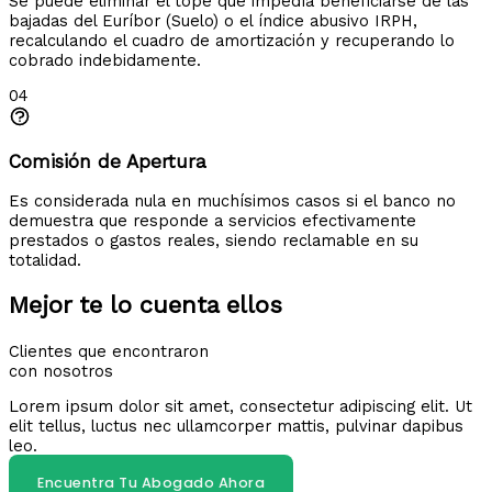
Se puede eliminar el tope que impedía beneficiarse de las
bajadas del Euríbor (Suelo) o el índice abusivo IRPH,
recalculando el cuadro de amortización y recuperando lo
cobrado indebidamente.
04
Comisión de Apertura
Es considerada nula en muchísimos casos si el banco no
demuestra que responde a servicios efectivamente
prestados o gastos reales, siendo reclamable en su
totalidad.
Mejor te lo cuenta ellos
Clientes que encontraron
con nosotros
Lorem ipsum dolor sit amet, consectetur adipiscing elit. Ut
elit tellus, luctus nec ullamcorper mattis, pulvinar dapibus
leo.
Encuentra Tu Abogado Ahora