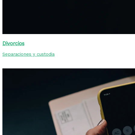
Divorcios
Separaciones y custodia