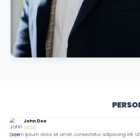
PERSO
John Doe





Lorem ipsum dolor sit amet, consectetur adipiscing elit. Ut 