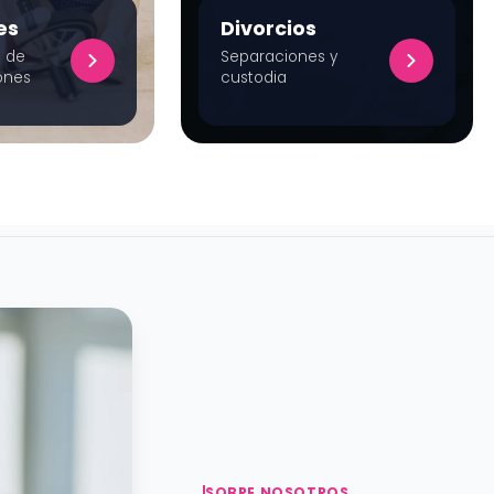
es
Divorcios
 de
Separaciones y
ones
custodia
SOBRE NOSOTROS