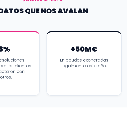
DATOS QUE NOS AVALAN
8%
+50M€
esoluciones
En deudas exoneradas
ara los clientes
legalmente este año.
actaron con
otros.