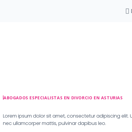
Ir
al
contenido
ABOGADOS ESPECIALISTAS EN DIVORCIO EN ASTURIAS
Lorem ipsum dolor sit amet, consectetur adipiscing elit. Ut 
nec ullamcorper mattis, pulvinar dapibus leo.