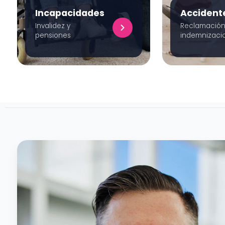
Incapacidades
Accident
Invalidez y
Reclamación
pensiones
indemnizaci