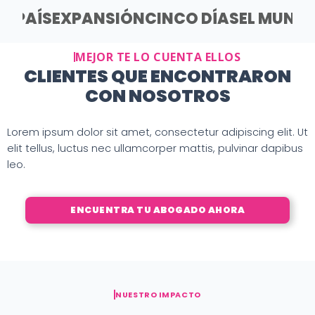
EL PAÍS
EXPANSIÓN
CINCO DÍAS
EL MUND
MEJOR TE LO CUENTA ELLOS
CLIENTES QUE ENCONTRARON
CON NOSOTROS
Lorem ipsum dolor sit amet, consectetur adipiscing elit. Ut
elit tellus, luctus nec ullamcorper mattis, pulvinar dapibus
leo.
ENCUENTRA TU ABOGADO AHORA
NUESTRO IMPACTO