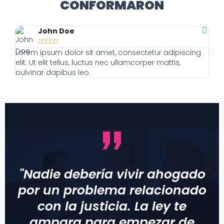
CONFORMARON
John Doe





Lorem ipsum dolor sit amet, consectetur adipiscing
Lor
elit. Ut elit tellus, luctus nec ullamcorper mattis,
elit
pulvinar dapibus leo.
pulv
"Nadie debería vivir ahogado
por un problema relacionado
con la justicia. La ley te
ampara para empezar de