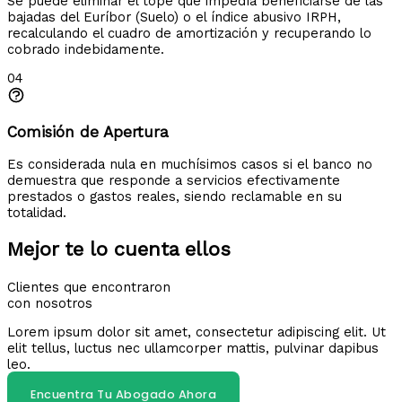
Se puede eliminar el tope que impedía beneficiarse de las
bajadas del Euríbor (Suelo) o el índice abusivo IRPH,
recalculando el cuadro de amortización y recuperando lo
cobrado indebidamente.
04
Comisión de Apertura
Es considerada nula en muchísimos casos si el banco no
demuestra que responde a servicios efectivamente
prestados o gastos reales, siendo reclamable en su
totalidad.
Mejor te lo cuenta ellos
Clientes que encontraron
con nosotros
Lorem ipsum dolor sit amet, consectetur adipiscing elit. Ut
elit tellus, luctus nec ullamcorper mattis, pulvinar dapibus
leo.
Encuentra Tu Abogado Ahora