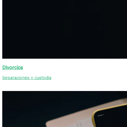
Divorcios
Separaciones y custodia