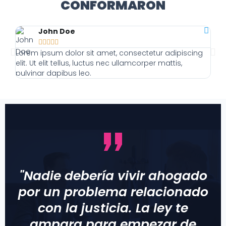
CONFORMARON
John Doe





Lorem ipsum dolor sit amet, consectetur adipiscing
Lor
elit. Ut elit tellus, luctus nec ullamcorper mattis,
elit
pulvinar dapibus leo.
pulv
"Nadie debería vivir ahogado
por un problema relacionado
con la justicia. La ley te
ampara para empezar de