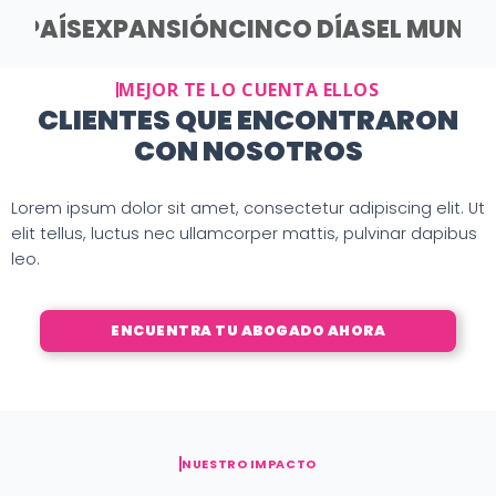
EL PAÍS
EXPANSIÓN
CINCO DÍAS
EL MUND
MEJOR TE LO CUENTA ELLOS
CLIENTES QUE ENCONTRARON
CON NOSOTROS
Lorem ipsum dolor sit amet, consectetur adipiscing elit. Ut
elit tellus, luctus nec ullamcorper mattis, pulvinar dapibus
leo.
ENCUENTRA TU ABOGADO AHORA
NUESTRO IMPACTO