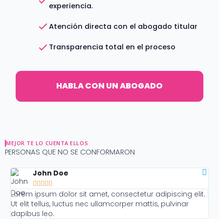
experiencia.
Atención directa con el abogado titular
Transparencia total en el proceso
HABLA CON UN ABOGADO
MEJOR TE LO CUENTA ELLOS
PERSONAS QUE NO SE CONFORMARON
John Doe





Lorem ipsum dolor sit amet, consectetur adipiscing elit.
Lo
Ut elit tellus, luctus nec ullamcorper mattis, pulvinar
Ut
dapibus leo.
da