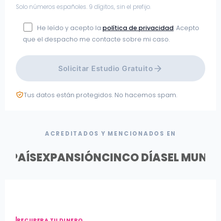
Solo números españoles. 9 dígitos, sin el prefijo.
He leído y acepto la
política de privacidad
. Acepto
que el despacho me contacte sobre mi caso.
Solicitar Estudio Gratuito
Tus datos están protegidos. No hacemos spam.
ACREDITADOS Y MENCIONADOS EN
EL PAÍS
EXPANSIÓN
CINCO DÍAS
EL MUND
RECUPERA TU DINERO