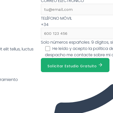
CORREO ELECTRÓNICO
TELÉFONO MÓVIL
+34
Solo números españoles. 9 dígitos, sin
He leído y acepto la
política 
elit tellus, luctus
despacho me contacte sobre mi 
Solicitar Estudio Gratuito
oramiento