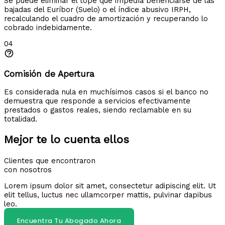
Se puede eliminar el tope que impedía beneficiarse de las
bajadas del Euríbor (Suelo) o el índice abusivo IRPH,
recalculando el cuadro de amortización y recuperando lo
cobrado indebidamente.
04
Comisión de Apertura
Es considerada nula en muchísimos casos si el banco no
demuestra que responde a servicios efectivamente
prestados o gastos reales, siendo reclamable en su
totalidad.
Mejor te lo cuenta ellos
Clientes que encontraron
con nosotros
Lorem ipsum dolor sit amet, consectetur adipiscing elit. Ut
elit tellus, luctus nec ullamcorper mattis, pulvinar dapibus
leo.
Encuentra Tu Abogado Ahora