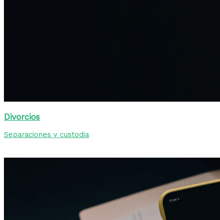
Divorcios
Separaciones y custodia