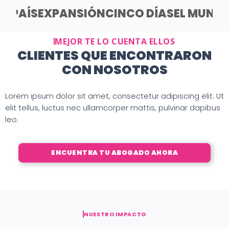
EL PAÍS
EXPANSIÓN
CINCO DÍAS
EL MUND
MEJOR TE LO CUENTA ELLOS
CLIENTES QUE ENCONTRARON
CON NOSOTROS
Lorem ipsum dolor sit amet, consectetur adipiscing elit. Ut
elit tellus, luctus nec ullamcorper mattis, pulvinar dapibus
leo.
ENCUENTRA TU ABOGADO AHORA
NUESTRO IMPACTO