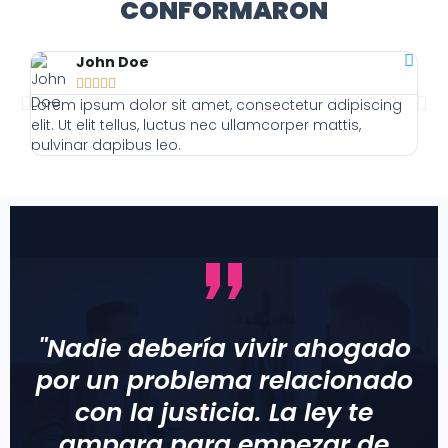
CONFORMARON
John Doe





Lorem ipsum dolor sit amet, consectetur adipiscing
Lor
elit. Ut elit tellus, luctus nec ullamcorper mattis,
elit
pulvinar dapibus leo.
pulv
"Nadie debería vivir ahogado
por un problema relacionado
con la justicia. La ley te
ampara para empezar de