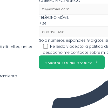
CORREO ELECTRÓNICO
TELÉFONO MÓVIL
+34
Solo números españoles. 9 dígitos, sin
He leído y acepto la
política 
elit tellus, luctus
despacho me contacte sobre mi 
Solicitar Estudio Gratuito
oramiento