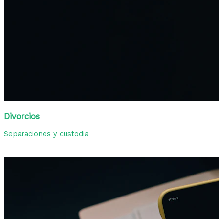
Divorcios
Separaciones y custodia