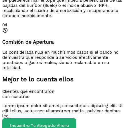
Se puede eliminar el tope que impedía beneficiarse de las
bajadas del Euríbor (Suelo) o el índice abusivo IRPH,
recalculando el cuadro de amortización y recuperando lo
cobrado indebidamente.
04
Comisión de Apertura
Es considerada nula en muchísimos casos si el banco no
demuestra que responde a servicios efectivamente
prestados o gastos reales, siendo reclamable en su
totalidad.
Mejor te lo cuenta ellos
Clientes que encontraron
con nosotros
Lorem ipsum dolor sit amet, consectetur adipiscing elit. Ut
elit tellus, luctus nec ullamcorper mattis, pulvinar dapibus
leo.
Encuentra Tu Abogado Ahora