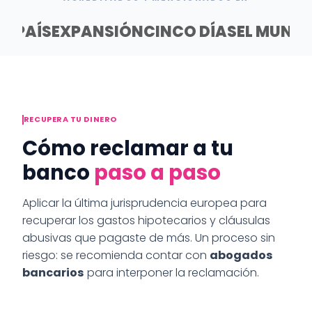
EL PAÍS
EXPANSIÓN
CINCO DÍAS
EL MUND
RECUPERA TU DINERO
Cómo reclamar a tu
banco
paso a paso
Aplicar la última jurisprudencia europea para
recuperar los gastos hipotecarios y cláusulas
abusivas que pagaste de más. Un proceso sin
riesgo: se recomienda contar con
abogados
bancarios
para interponer la reclamación.