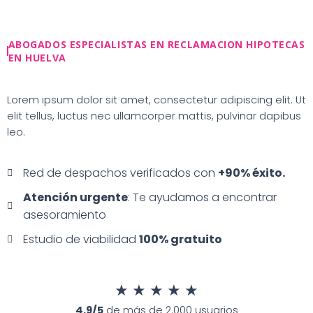
Ir
al
contenido
ABOGADOS ESPECIALISTAS EN RECLAMACION HIPOTECAS
EN HUELVA
Lorem ipsum dolor sit amet, consectetur adipiscing elit. Ut
elit tellus, luctus nec ullamcorper mattis, pulvinar dapibus
leo.
Red de despachos verificados con
+90% éxito.
Atención urgente
: Te ayudamos a encontrar
asesoramiento
Estudio de viabilidad
100% gratuito
★
★
★
★
★
4.9/5
de más de 2.000 usuarios