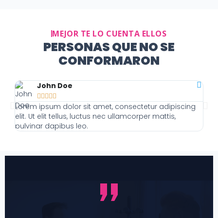
MEJOR TE LO CUENTA ELLOS
PERSONAS QUE NO SE
CONFORMARON
John Doe





Lorem ipsum dolor sit amet, consectetur adipiscing
Lor
elit. Ut elit tellus, luctus nec ullamcorper mattis,
elit
pulvinar dapibus leo.
pulv