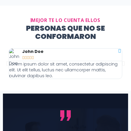
MEJOR TE LO CUENTA ELLOS
PERSONAS QUE NO SE
CONFORMARON
John Doe





Lorem ipsum dolor sit amet, consectetur adipiscing
Lor
elit. Ut elit tellus, luctus nec ullamcorper mattis,
elit
pulvinar dapibus leo.
pulv