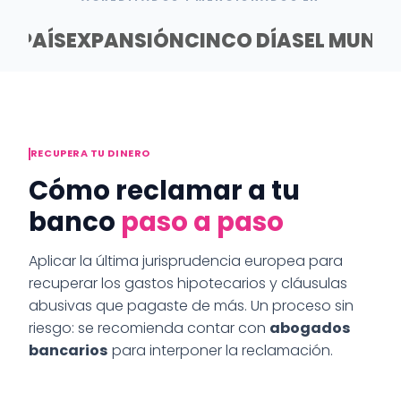
EL PAÍS
EXPANSIÓN
CINCO DÍAS
EL MUND
RECUPERA TU DINERO
Cómo reclamar a tu
banco
paso a paso
Aplicar la última jurisprudencia europea para
recuperar los gastos hipotecarios y cláusulas
abusivas que pagaste de más. Un proceso sin
riesgo: se recomienda contar con
abogados
bancarios
para interponer la reclamación.