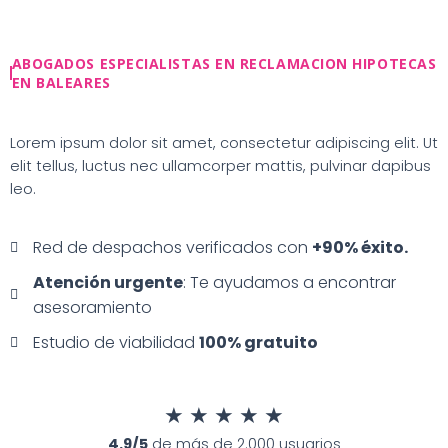
Ir
al
contenido
ABOGADOS ESPECIALISTAS EN RECLAMACION HIPOTECAS
EN BALEARES
Lorem ipsum dolor sit amet, consectetur adipiscing elit. Ut
elit tellus, luctus nec ullamcorper mattis, pulvinar dapibus
leo.
Red de despachos verificados con
+90% éxito.
Atención urgente
: Te ayudamos a encontrar
asesoramiento
Estudio de viabilidad
100% gratuito
★
★
★
★
★
4.9/5
de más de 2.000 usuarios