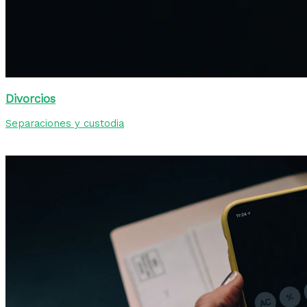
Divorcios
Separaciones y custodia