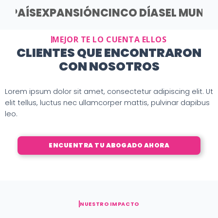
EL PAÍS
EXPANSIÓN
CINCO DÍAS
EL MUND
MEJOR TE LO CUENTA ELLOS
CLIENTES QUE ENCONTRARON
CON NOSOTROS
Lorem ipsum dolor sit amet, consectetur adipiscing elit. Ut
elit tellus, luctus nec ullamcorper mattis, pulvinar dapibus
leo.
ENCUENTRA TU ABOGADO AHORA
NUESTRO IMPACTO