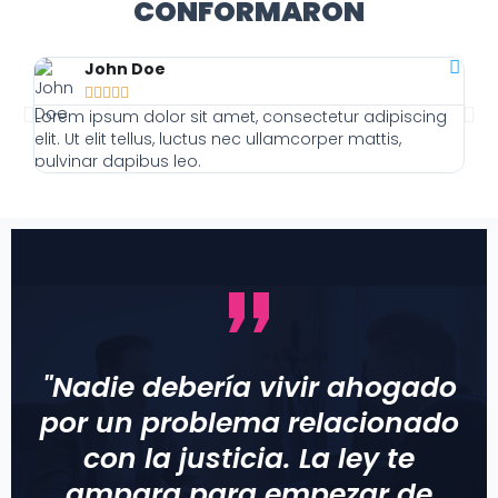
CONFORMARON
John Doe





Lorem ipsum dolor sit amet, consectetur adipiscing
Lor
elit. Ut elit tellus, luctus nec ullamcorper mattis,
elit
pulvinar dapibus leo.
pulv
"Nadie debería vivir ahogado
por un problema relacionado
con la justicia. La ley te
ampara para empezar de