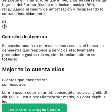
Se puede eliminar el tope que impedía beneficiarse de las
bajadas del Euríbor (Suelo) o el índice abusivo IRPH,
recalculando el cuadro de amortización y recuperando lo
cobrado indebidamente.
04
Comisión de Apertura
Es considerada nula en muchísimos casos si el banco no
demuestra que responde a servicios efectivamente
prestados o gastos reales, siendo reclamable en su
totalidad.
Mejor te lo cuenta ellos
Clientes que encontraron
con nosotros
Lorem ipsum dolor sit amet, consectetur adipiscing elit. Ut
elit tellus, luctus nec ullamcorper mattis, pulvinar dapibus
leo.
Encuentra Tu Abogado Ahora