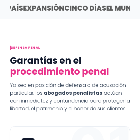
EL PAÍS
EXPANSIÓN
CINCO DÍAS
EL MUND
DEFENSA PENAL
Garantías en el
procedimiento penal
Ya sea en posición de defensa o de acusación
particular, los
abogados penalistas
actúan
con inmediatez y contundencia para proteger la
libertad, el patrimonio y el honor de sus clientes.