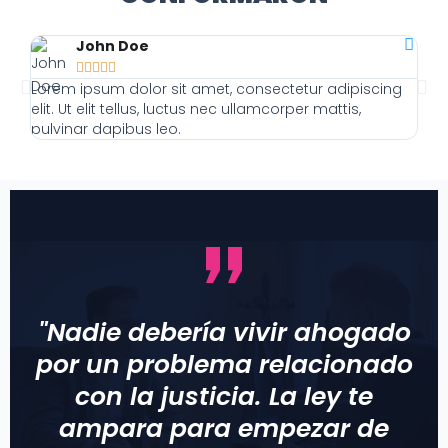
John Doe





Lorem ipsum dolor sit amet, consectetur adipiscing
Lor
elit. Ut elit tellus, luctus nec ullamcorper mattis,
elit
pulvinar dapibus leo.
pulv
"Nadie debería vivir ahogado
por un problema relacionado
con la justicia. La ley te
ampara para empezar de