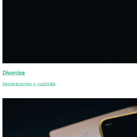
Divorcios
Separaciones y custodia