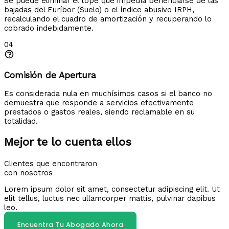
Se puede eliminar el tope que impedía beneficiarse de las
bajadas del Euríbor (Suelo) o el índice abusivo IRPH,
recalculando el cuadro de amortización y recuperando lo
cobrado indebidamente.
04
Comisión de Apertura
Es considerada nula en muchísimos casos si el banco no
demuestra que responde a servicios efectivamente
prestados o gastos reales, siendo reclamable en su
totalidad.
Mejor te lo cuenta ellos
Clientes que encontraron
con nosotros
Lorem ipsum dolor sit amet, consectetur adipiscing elit. Ut
elit tellus, luctus nec ullamcorper mattis, pulvinar dapibus
leo.
Encuentra Tu Abogado Ahora