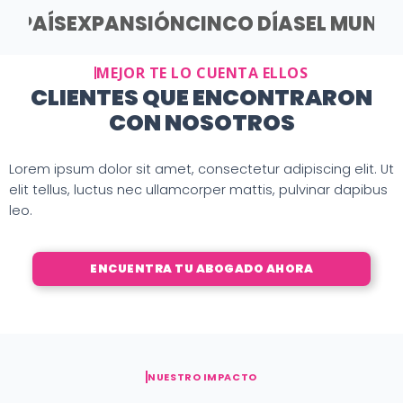
EL PAÍS
EXPANSIÓN
CINCO DÍAS
EL MUND
MEJOR TE LO CUENTA ELLOS
CLIENTES QUE ENCONTRARON
CON NOSOTROS
Lorem ipsum dolor sit amet, consectetur adipiscing elit. Ut
elit tellus, luctus nec ullamcorper mattis, pulvinar dapibus
leo.
ENCUENTRA TU ABOGADO AHORA
NUESTRO IMPACTO