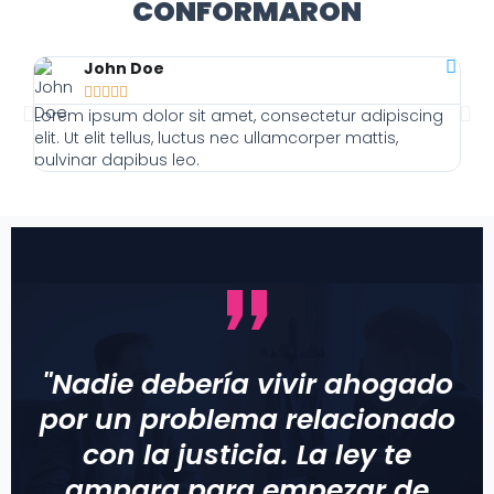
CONFORMARON
John Doe





Lorem ipsum dolor sit amet, consectetur adipiscing
Lor
elit. Ut elit tellus, luctus nec ullamcorper mattis,
elit
pulvinar dapibus leo.
pulv
"Nadie debería vivir ahogado
por un problema relacionado
con la justicia. La ley te
ampara para empezar de