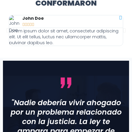
CONFORMARON
John Doe





Lorem ipsum dolor sit amet, consectetur adipiscing
Lor
elit. Ut elit tellus, luctus nec ullamcorper mattis,
elit
pulvinar dapibus leo.
pulv
"Nadie debería vivir ahogado
por un problema relacionado
con la justicia. La ley te
ampara para empezar de