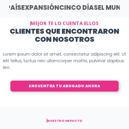
EL PAÍS
EXPANSIÓN
CINCO DÍAS
EL MUND
MEJOR TE LO CUENTA ELLOS
CLIENTES QUE ENCONTRARON
CON NOSOTROS
Lorem ipsum dolor sit amet, consectetur adipiscing elit. Ut
elit tellus, luctus nec ullamcorper mattis, pulvinar dapibus
leo.
ENCUENTRA TU ABOGADO AHORA
NUESTRO IMPACTO