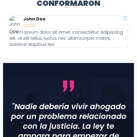
CONFORMARON
John Doe





Lorem ipsum dolor sit amet, consectetur adipiscing
Lor
elit. Ut elit tellus, luctus nec ullamcorper mattis,
elit
pulvinar dapibus leo.
pulv
"Nadie debería vivir ahogado
por un problema relacionado
con la justicia. La ley te
ampara para empezar de