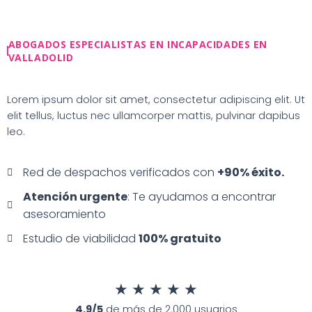
Ir
al
contenido
ABOGADOS ESPECIALISTAS EN INCAPACIDADES EN
VALLADOLID
Lorem ipsum dolor sit amet, consectetur adipiscing elit. Ut
elit tellus, luctus nec ullamcorper mattis, pulvinar dapibus
leo.
Red de despachos verificados con
+90% éxito.
Atención urgente
: Te ayudamos a encontrar
asesoramiento
Estudio de viabilidad
100% gratuito
★
★
★
★
★
4.9/5
de más de 2.000 usuarios