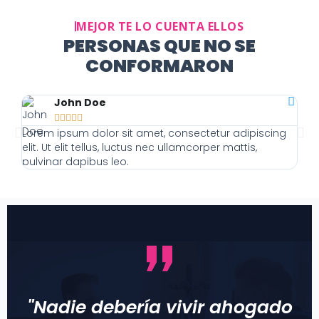
MEJOR TE LO CUENTA ELLOS
PERSONAS QUE NO SE
CONFORMARON
John Doe





Lorem ipsum dolor sit amet, consectetur adipiscing
Lor
elit. Ut elit tellus, luctus nec ullamcorper mattis,
elit
pulvinar dapibus leo.
pulv
"Nadie debería vivir ahogado