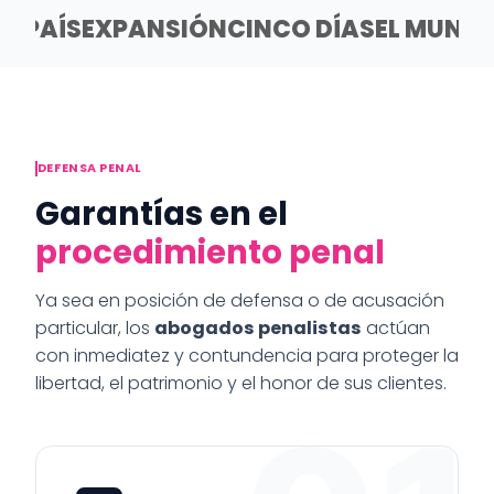
EL PAÍS
EXPANSIÓN
CINCO DÍAS
EL MUND
DEFENSA PENAL
Garantías en el
procedimiento penal
Ya sea en posición de defensa o de acusación
particular, los
abogados penalistas
actúan
con inmediatez y contundencia para proteger la
libertad, el patrimonio y el honor de sus clientes.