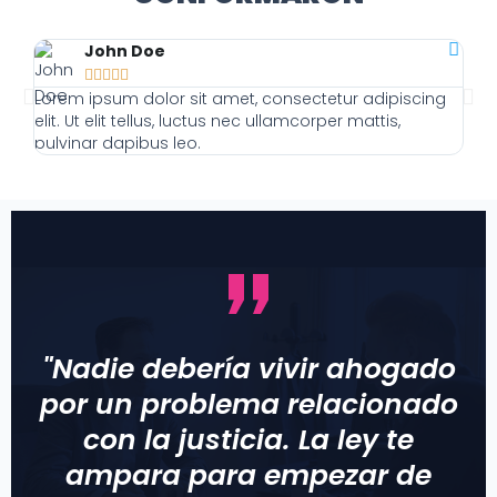
John Doe





Lorem ipsum dolor sit amet, consectetur adipiscing
Lor
elit. Ut elit tellus, luctus nec ullamcorper mattis,
elit
pulvinar dapibus leo.
pulv
"Nadie debería vivir ahogado
por un problema relacionado
con la justicia. La ley te
ampara para empezar de