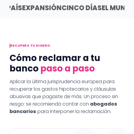
EL PAÍS
EXPANSIÓN
CINCO DÍAS
EL MUND
RECUPERA TU DINERO
Cómo reclamar a tu
banco
paso a paso
Aplicar la última jurisprudencia europea para
recuperar los gastos hipotecarios y cláusulas
abusivas que pagaste de más. Un proceso sin
riesgo: se recomienda contar con
abogados
bancarios
para interponer la reclamación.