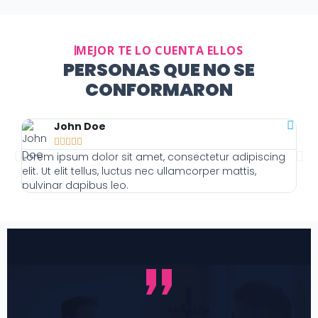
MEJOR TE LO CUENTA ELLOS
PERSONAS QUE NO SE
CONFORMARON
John Doe





Lorem ipsum dolor sit amet, consectetur adipiscing
Lor
elit. Ut elit tellus, luctus nec ullamcorper mattis,
elit
pulvinar dapibus leo.
pulv