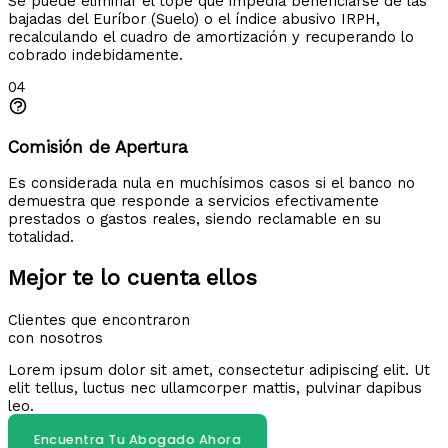
Se puede eliminar el tope que impedía beneficiarse de las
bajadas del Euríbor (Suelo) o el índice abusivo IRPH,
recalculando el cuadro de amortización y recuperando lo
cobrado indebidamente.
04
Comisión de Apertura
Es considerada nula en muchísimos casos si el banco no
demuestra que responde a servicios efectivamente
prestados o gastos reales, siendo reclamable en su
totalidad.
Mejor te lo cuenta ellos
Clientes que encontraron
con nosotros
Lorem ipsum dolor sit amet, consectetur adipiscing elit. Ut
elit tellus, luctus nec ullamcorper mattis, pulvinar dapibus
leo.
Encuentra Tu Abogado Ahora