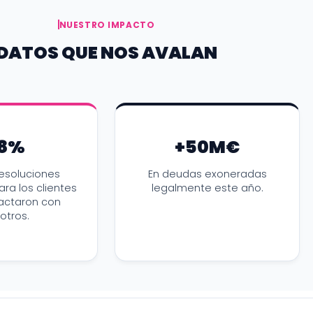
NUESTRO IMPACTO
DATOS QUE NOS AVALAN
8%
+50M€
esoluciones
En deudas exoneradas
ara los clientes
legalmente este año.
actaron con
otros.