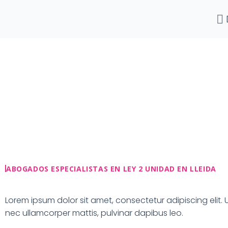
Ir
al
contenido
ABOGADOS ESPECIALISTAS EN LEY 2 UNIDAD EN LLEIDA
Lorem ipsum dolor sit amet, consectetur adipiscing elit. Ut 
nec ullamcorper mattis, pulvinar dapibus leo.