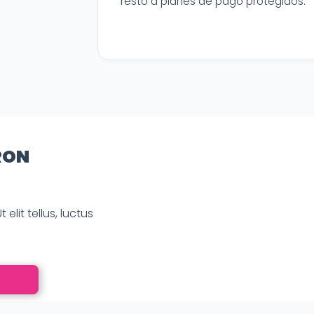
resto a planes de pago protegidos.
RON
elit tellus, luctus