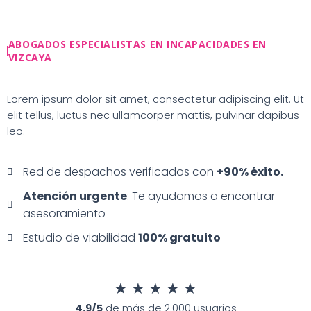
Ir
al
contenido
ABOGADOS ESPECIALISTAS EN INCAPACIDADES EN
VIZCAYA
Lorem ipsum dolor sit amet, consectetur adipiscing elit. Ut
elit tellus, luctus nec ullamcorper mattis, pulvinar dapibus
leo.
Red de despachos verificados con
+90% éxito.
Atención urgente
: Te ayudamos a encontrar
asesoramiento
Estudio de viabilidad
100% gratuito
★
★
★
★
★
4.9/5
de más de 2.000 usuarios