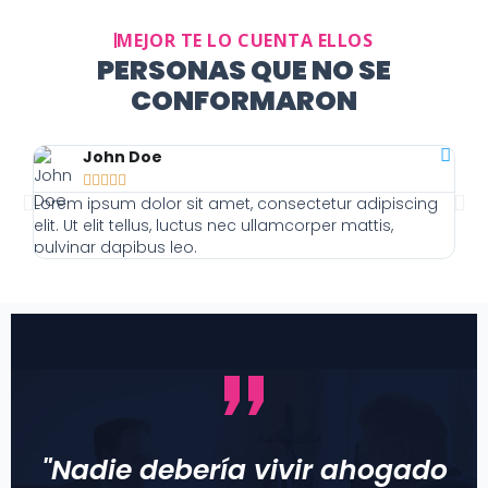
MEJOR TE LO CUENTA ELLOS
PERSONAS QUE NO SE
CONFORMARON
John Doe





Lorem ipsum dolor sit amet, consectetur adipiscing
Lor
elit. Ut elit tellus, luctus nec ullamcorper mattis,
elit
pulvinar dapibus leo.
pulv
"Nadie debería vivir ahogado