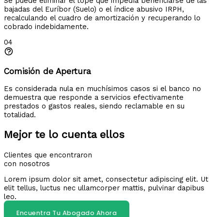
Se puede eliminar el tope que impedía beneficiarse de las
bajadas del Euríbor (Suelo) o el índice abusivo IRPH,
recalculando el cuadro de amortización y recuperando lo
cobrado indebidamente.
04
Comisión de Apertura
Es considerada nula en muchísimos casos si el banco no
demuestra que responde a servicios efectivamente
prestados o gastos reales, siendo reclamable en su
totalidad.
Mejor te lo cuenta ellos
Clientes que encontraron
con nosotros
Lorem ipsum dolor sit amet, consectetur adipiscing elit. Ut
elit tellus, luctus nec ullamcorper mattis, pulvinar dapibus
leo.
Encuentra Tu Abogado Ahora