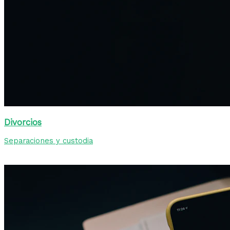
Divorcios
Separaciones y custodia