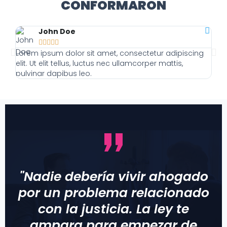
CONFORMARON
John Doe





Lorem ipsum dolor sit amet, consectetur adipiscing
Lor
elit. Ut elit tellus, luctus nec ullamcorper mattis,
elit
pulvinar dapibus leo.
pulv
"Nadie debería vivir ahogado
por un problema relacionado
con la justicia. La ley te
ampara para empezar de