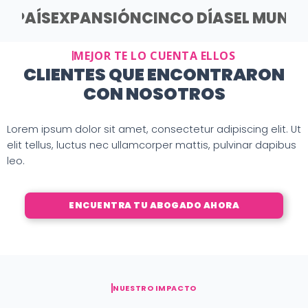
EL PAÍS
EXPANSIÓN
CINCO DÍAS
EL MUND
MEJOR TE LO CUENTA ELLOS
CLIENTES QUE ENCONTRARON
CON NOSOTROS
Lorem ipsum dolor sit amet, consectetur adipiscing elit. Ut
elit tellus, luctus nec ullamcorper mattis, pulvinar dapibus
leo.
ENCUENTRA TU ABOGADO AHORA
NUESTRO IMPACTO