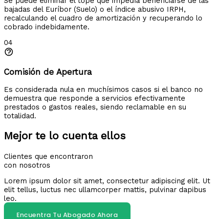
Se puede eliminar el tope que impedía beneficiarse de las
bajadas del Euríbor (Suelo) o el índice abusivo IRPH,
recalculando el cuadro de amortización y recuperando lo
cobrado indebidamente.
04
Comisión de Apertura
Es considerada nula en muchísimos casos si el banco no
demuestra que responde a servicios efectivamente
prestados o gastos reales, siendo reclamable en su
totalidad.
Mejor te lo cuenta ellos
Clientes que encontraron
con nosotros
Lorem ipsum dolor sit amet, consectetur adipiscing elit. Ut
elit tellus, luctus nec ullamcorper mattis, pulvinar dapibus
leo.
Encuentra Tu Abogado Ahora