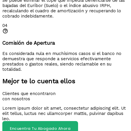
Se puede eliminar el tope que impedía beneficiarse de las
bajadas del Euríbor (Suelo) o el índice abusivo IRPH,
recalculando el cuadro de amortización y recuperando lo
cobrado indebidamente.
04
Comisión de Apertura
Es considerada nula en muchísimos casos si el banco no
demuestra que responde a servicios efectivamente
prestados o gastos reales, siendo reclamable en su
totalidad.
Mejor te lo cuenta ellos
Clientes que encontraron
con nosotros
Lorem ipsum dolor sit amet, consectetur adipiscing elit. Ut
elit tellus, luctus nec ullamcorper mattis, pulvinar dapibus
leo.
Encuentra Tu Abogado Ahora