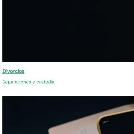
Divorcios
Separaciones y custodia