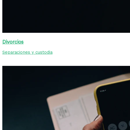
Divorcios
Separaciones y custodia