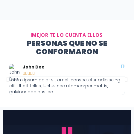
MEJOR TE LO CUENTA ELLOS
PERSONAS QUE NO SE
CONFORMARON
John Doe





Lorem ipsum dolor sit amet, consectetur adipiscing
Lor
elit. Ut elit tellus, luctus nec ullamcorper mattis,
elit
pulvinar dapibus leo.
pulv