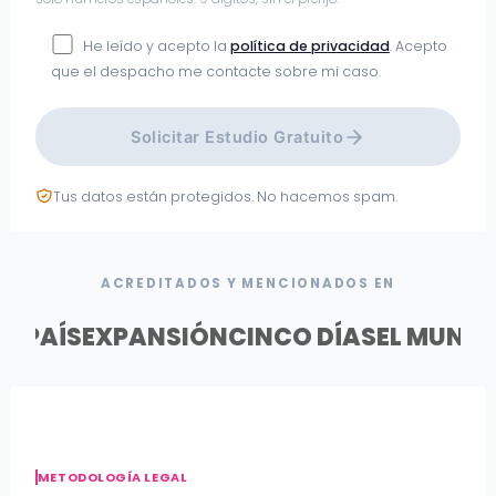
He leído y acepto la
política de privacidad
. Acepto
que el despacho me contacte sobre mi caso.
Solicitar Estudio Gratuito
Tus datos están protegidos. No hacemos spam.
ACREDITADOS Y MENCIONADOS EN
EL PAÍS
EXPANSIÓN
CINCO DÍAS
EL MUND
METODOLOGÍA LEGAL