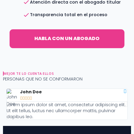
Atención directa con el abogado titular
Transparencia total en el proceso
HABLA CON UN ABOGADO
MEJOR TE LO CUENTA ELLOS
PERSONAS QUE NO SE CONFORMARON
John Doe





Lorem ipsum dolor sit amet, consectetur adipiscing elit.
Lo
Ut elit tellus, luctus nec ullamcorper mattis, pulvinar
Ut
dapibus leo.
da