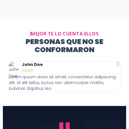
MEJOR TE LO CUENTA ELLOS
PERSONAS QUE NO SE
CONFORMARON
John Doe





Lorem ipsum dolor sit amet, consectetur adipiscing
Lor
elit. Ut elit tellus, luctus nec ullamcorper mattis,
elit
pulvinar dapibus leo.
pulv