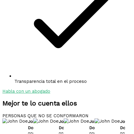
Transparencia total en el proceso
Habla con un abogado
Mejor te lo cuenta ellos
PERSONAS QUE NO SE CONFORMARON
John
John
John
John
Doe
Doe
Doe
Doe



















