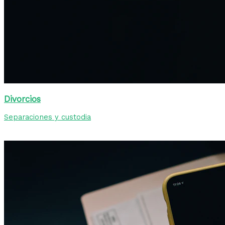
Divorcios
Separaciones y custodia