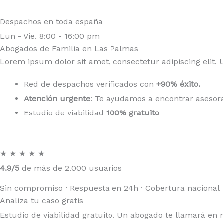
Ir
al
Despachos en toda españa
contenido
Lun - Vie. 8:00 - 16:00 pm
Abogados de Familia en Las Palmas
Lorem ipsum dolor sit amet, consectetur adipiscing elit. U
Red de despachos verificados con
+90% éxito.
Atención urgente
: Te ayudamos a encontrar asesor
Estudio de viabilidad
100% gratuito
★
★
★
★
★
4.9/5
de más de 2.000 usuarios
Sin compromiso · Respuesta en 24h · Cobertura nacional
Analiza tu caso gratis
Estudio de viabilidad gratuito. Un abogado te llamará en